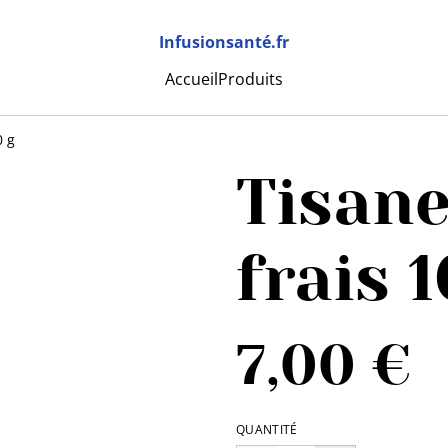
Infusionsanté.fr
Accueil
Produits
0 g
Tisan
frais 
7,00 €
QUANTITÉ