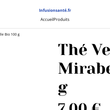
Infusionsanté.fr
Accueil
Produits
le Bio 100 g
Thé V
Mirabe
g
7,00 €