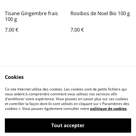
Tisane Gingembre frais
Rooibos de Noel Bio 100 g
100 g
7,00 €
7,00 €
Cookies
Contact Us
Legal Terms
Ce site Internet utilise des cookies. Les cookies sont de petits fichiers qui
Privacy Policy
Cookie Policy
nous aident à comprendre comment vous utilisez nos services afin
d'améliorer votre expérience. Vous pouvez en savoir plus sur ces cookies
et contrôler la façon dont ils sont utilisés en cliquant sur « Paramètres des
cookies ». Vous pouvez également consulter notre
politique de cookies
.
Tout accepter
©
2026
Infusionsanté.fr