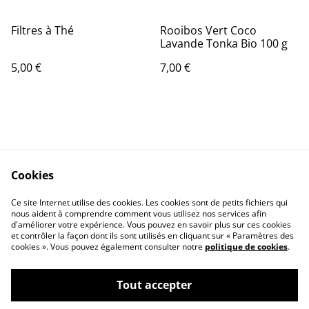
Filtres à Thé
Rooibos Vert Coco
Lavande Tonka Bio 100 g
5,00 €
7,00 €
Cookies
Contact Us
Legal Terms
Ce site Internet utilise des cookies. Les cookies sont de petits fichiers qui
Privacy Policy
Cookie Policy
nous aident à comprendre comment vous utilisez nos services afin
d'améliorer votre expérience. Vous pouvez en savoir plus sur ces cookies
et contrôler la façon dont ils sont utilisés en cliquant sur « Paramètres des
cookies ». Vous pouvez également consulter notre
politique de cookies
.
Tout accepter
©
2026
Infusionsanté.fr