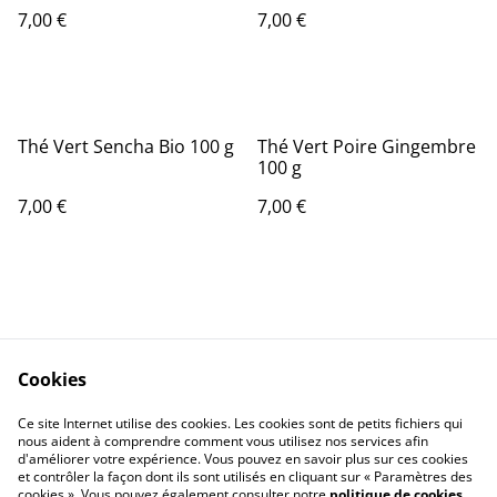
100 g
7,00 €
7,00 €
Thé Vert Sencha Bio 100 g
Thé Vert Poire Gingembre
100 g
7,00 €
7,00 €
Cookies
Contact Us
Legal Terms
Ce site Internet utilise des cookies. Les cookies sont de petits fichiers qui
Privacy Policy
Cookie Policy
nous aident à comprendre comment vous utilisez nos services afin
d'améliorer votre expérience. Vous pouvez en savoir plus sur ces cookies
et contrôler la façon dont ils sont utilisés en cliquant sur « Paramètres des
cookies ». Vous pouvez également consulter notre
politique de cookies
.