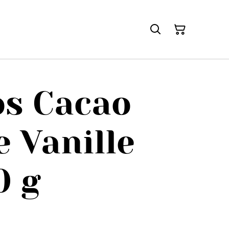
os Cacao
 Vanille
0 g