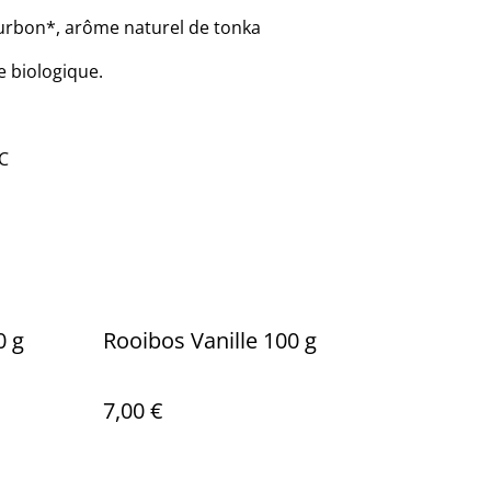
bourbon*, arôme naturel de tonka
e biologique.
 C
0 g
Rooibos Vanille 100 g
7,00 €