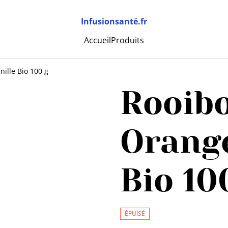
Infusionsanté.fr
Accueil
Produits
ille Bio 100 g
Rooib
Orange
Bio 10
ÉPUISÉ